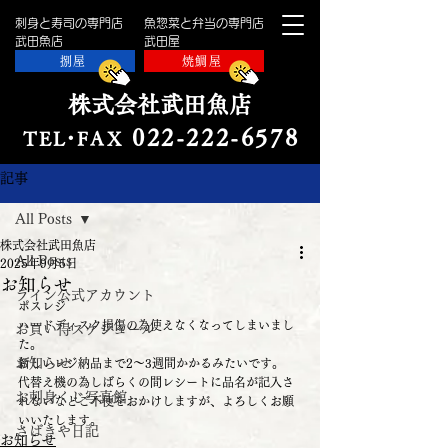
刺身と寿司の専門店
魚惣菜と弁当の専門店
​武田魚店
​武田屋
捌屋
焼鯛屋
株式会社武田魚店
022-222-657
8
TE
L・
FAX
記事
All Posts
株式会社武田魚店
All Posts
2025年9月5日
お知らせ
ライン公式アカウント
ポスレジ
ハードディスク損傷の為使えなくなってしまいまし
お買い得スケジュール
た。
お知らせ
新しいレジ納品まで2〜3週間かかるみたいです。
代替え機の為しばらくの間レシートに品名が記入さ
お刺身くじ写真館
れないなどご不便をおかけしますが、よろしくお願
いいたします。
さばきや日記
お知らせ