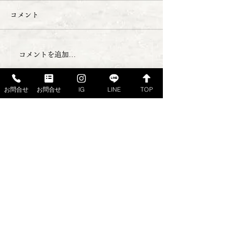
コメント
店休日のお知らせ
コメントを追加…
１２０周年記念
り合わせ no.3
お問合せ
お問合せ
IG
LINE
TOP
ご注文・ご予約・お問合せは
022-222-657
8
TE
L・
FAX
宮城県仙台市若林区河原町1-4-10
GSハイム109