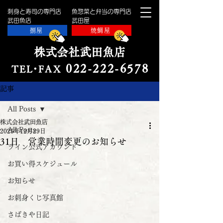
刺身と寿司の専門店
魚惣菜と弁当の専門店
​武田魚店
​武田屋
捌屋
焼鯛屋
株式会社武田魚店
022-222-657
8
TE
L・
FAX
記事
All Posts
株式会社武田魚店
All Posts
2025年12月29日
31日 営業時間変更のお知らせ
ライン公式アカウント
お買い得スケジュール
お知らせ
お刺身くじ写真館
さばきや日記