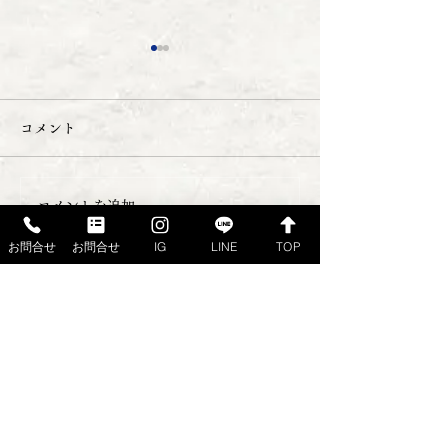
コメント
店休日のお知らせ
コメントを追加…
１２０周年記念
お問合せ
お問合せ
IG
LINE
TOP
り合わせ no.3
ご注文・ご予約・お問合せは