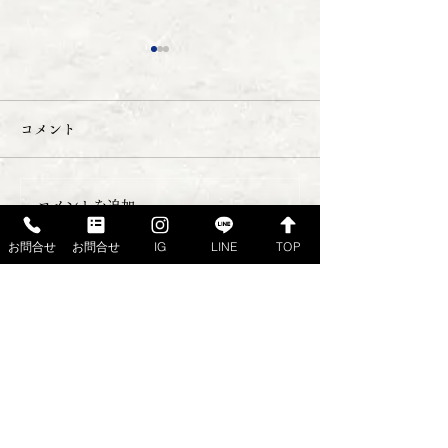
コメント
コメントを追加…
7月のお買い得スケジュー
６月のお買い得
お問合せ
お問合せ
IG
LINE
TOP
ル
ール
ご注文・ご予約・お問合せは