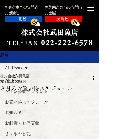
刺身と寿司の専門店
魚惣菜と弁当の専門店
​武田魚店
​武田屋
捌屋
焼鯛屋
株式会社武田魚店
022-222-657
8
TE
L・
FAX
記事
All Posts
株式会社武田魚店
All Posts
2025年7月26日
８月のお買い得スケジュール
ライン公式アカウント
お買い得スケジュール
お知らせ
お刺身くじ写真館
さばきや日記