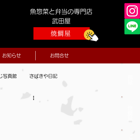
魚惣菜と弁当の専門店
​武田屋
焼鯛屋
お知らせ
お問合せ
じ写真館
さばきや日記
捌屋
焼鯛屋
ご予