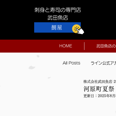
刺身と寿司の専門店
​武田魚店
捌屋
HOME
武田魚店の
All Posts
ライン公式ア
株式会社武田魚店
本日入荷
河原町夏祭
更新日：
2025年8月