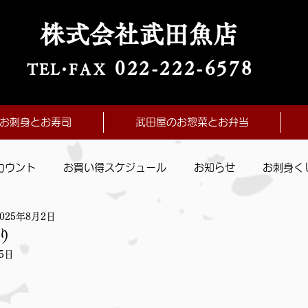
株式会社武田魚店
022-222-657
8
TE
L・
FAX
お刺身とお寿司
武田屋のお惣菜とお弁当
カウント
お買い得スケジュール
お知らせ
お刺身く
2025年8月2日
り
5日