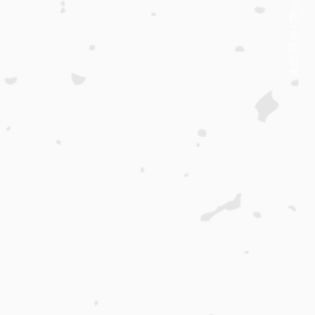
約・
​お問合せ