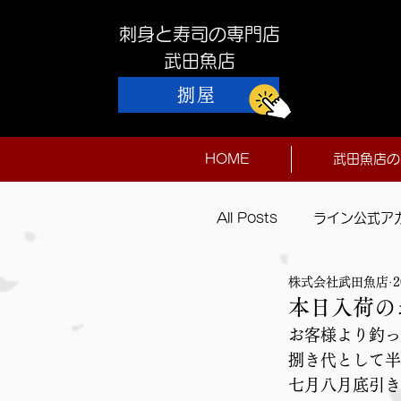
刺身と寿司の専門店
​武田魚店
捌屋
HOME
武田魚店の
All Posts
ライン公式ア
株式会社武田魚店
本日入荷
本日入荷の
お客様より釣っ
捌き代として半
七月八月底引き