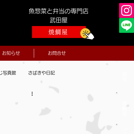
魚惣菜と弁当の専門店
​武田屋
焼鯛屋
お知らせ
お問合せ
じ写真館
さばきや日記
捌屋
焼鯛屋
ご予