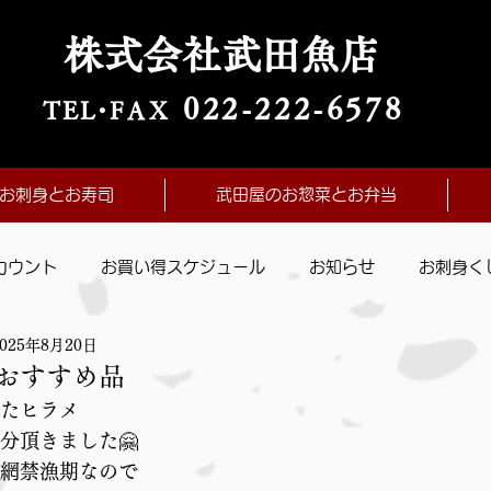
株式会社武田魚店
022-222-657
8
TE
L・
FAX
お刺身とお寿司
武田屋のお惣菜とお弁当
カウント
お買い得スケジュール
お知らせ
お刺身く
2025年8月20日
おすすめ品
たヒラメ
分頂きました🤗
網禁漁期なので