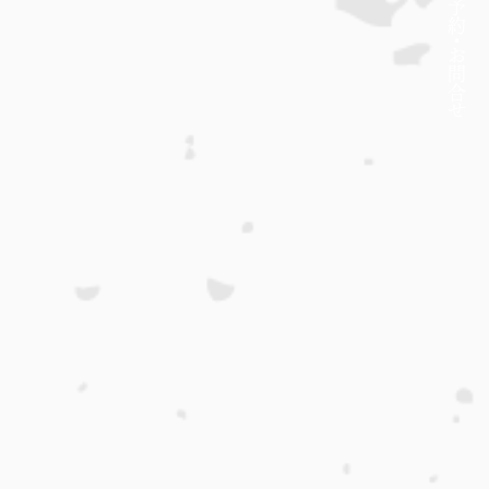
約・
​お問合せ