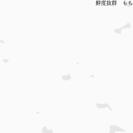
鮮度抜群　もち