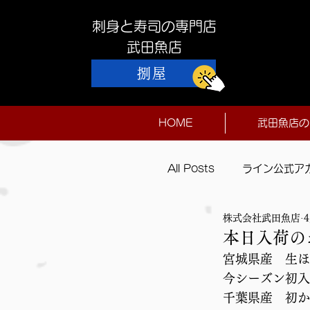
刺身と寿司の専門店
​武田魚店
捌屋
HOME
武田魚店の
All Posts
ライン公式ア
株式会社武田魚店
本日入荷
本日入荷の
宮城県産　生ほ
今シーズン初入
千葉県産　初か