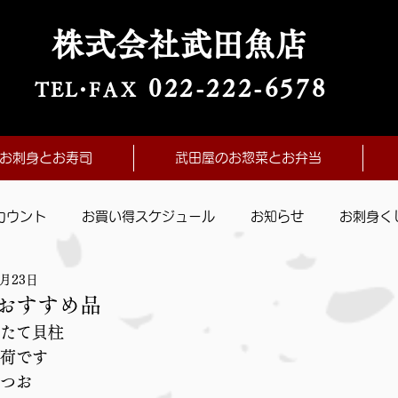
株式会社武田魚店
022-222-657
8
TE
L・
FAX
お刺身とお寿司
武田屋のお惣菜とお弁当
カウント
お買い得スケジュール
お知らせ
お刺身く
4月23日
おすすめ品
たて貝柱　
荷です
つお