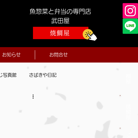
魚惣菜と弁当の専門店
​武田屋
焼鯛屋
お知らせ
お問合せ
じ写真館
さばきや日記
捌屋
焼鯛屋
ご予