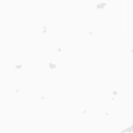
約・
​お問合せ