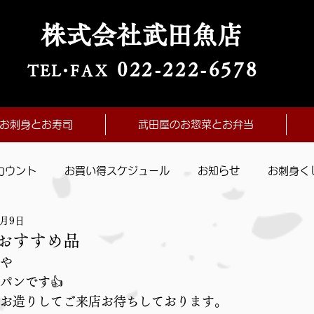
株式会社武田魚店
022-222-657
8
TE
L・
FAX
お刺身とお寿司
武田屋のお惣菜とお弁当
カウント
お買い得スケジュール
お知らせ
お刺身く
4月9日
おすすめ品
や
パンです👍
お造りしてご来店お待ちしております。