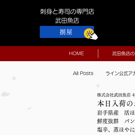
刺身と寿司の専門店
​武田魚店
捌屋
HOME
武田魚店の
All Posts
ライン公式ア
株式会社武田魚店
本日入荷
本日入荷の
岩手県産　活ほ
鮮度抜群　パン
塩辛、蒸ほやに