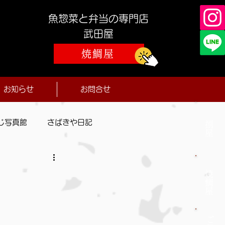
魚惣菜と弁当の専門店
​武田屋
焼鯛屋
お知らせ
お問合せ
じ写真館
さばきや日記
捌屋
焼鯛屋
ご予