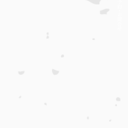
約・
​お問合せ