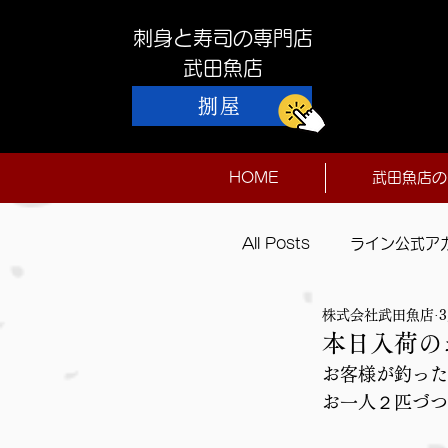
刺身と寿司の専門店
​武田魚店
捌屋
HOME
武田魚店の
All Posts
ライン公式ア
株式会社武田魚店
本日入荷
本日入荷の
お客様が釣った
お一人２匹づつ