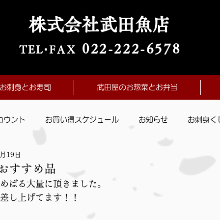
株式会社武田魚店
022-222-657
8
TE
L・
FAX
お刺身とお寿司
武田屋のお惣菜とお弁当
カウント
お買い得スケジュール
お知らせ
お刺身く
3月19日
おすすめ品
めばる大量に頂きました。
差し上げてます！！