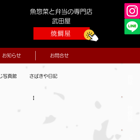
魚惣菜と弁当の専門店
​武田屋
焼鯛屋
お知らせ
お問合せ
じ写真館
さばきや日記
捌屋
焼鯛屋
ご予