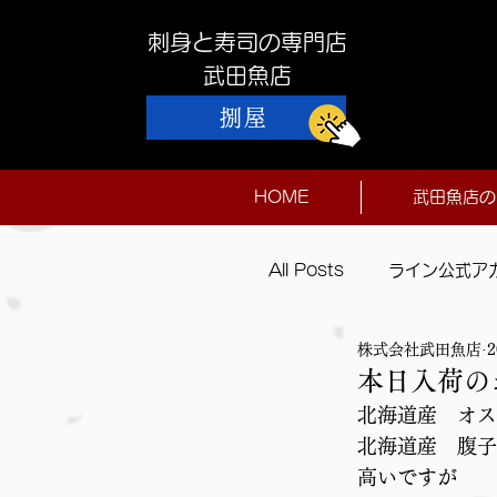
刺身と寿司の専門店
​武田魚店
捌屋
HOME
武田魚店の
All Posts
ライン公式ア
株式会社武田魚店
本日入荷
本日入荷の
北海道産　オス
北海道産　腹子
高いですが