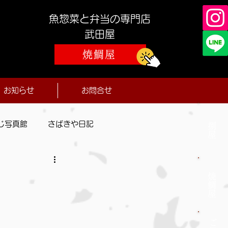
魚惣菜と弁当の専門店
​武田屋
焼鯛屋
お知らせ
お問合せ
じ写真館
さばきや日記
捌屋
焼鯛屋
ご予