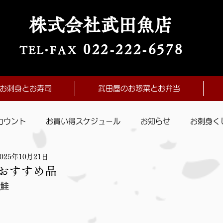
株式会社武田魚店
022-222-657
8
TE
L・
FAX
お刺身とお寿司
武田屋のお惣菜とお弁当
カウント
お買い得スケジュール
お知らせ
お刺身く
2025年10月21日
おすすめ品
鮭