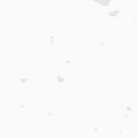
約・
​お問合せ