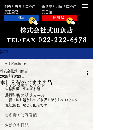
刺身と寿司の専門店
魚惣菜と弁当の専門店
​武田魚店
​武田屋
捌屋
焼鯛屋
株式会社武田魚店
022-222-657
8
TE
L・
FAX
記事
All Posts
株式会社武田魚店
All Posts
2025年8月23日
本日入荷のおすすめ品
ライン公式アカウント
宮城県産　生めばち鮪
秋田県産　サザエ
お買い得スケジュール
午後にはお造りしてご来店お待ちしております
お知らせ
取り急ぎ市場より配信です
お刺身くじ写真館
さばきや日記