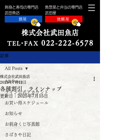
刺身と寿司の専門店
魚惣菜と弁当の専門店
​武田魚店
​武田屋
捌屋
焼鯛屋
株式会社武田魚店
022-222-657
8
TE
L・
FAX
記事
All Posts
株式会社武田魚店
All Posts
2025年7月12日
各種割引 ラインナップ
ライン公式アカウント
更新日：
2025年7月15日
お買い得スケジュール
お知らせ
お刺身くじ写真館
さばきや日記