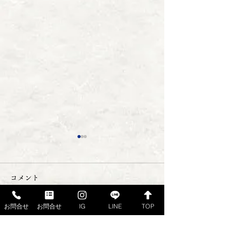
コメント
店休日のお知らせ
お問合せ
お問合せ
IG
LINE
TOP
コメントを追加…
１２０周年記念