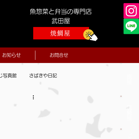
魚惣菜と弁当の専門店
​武田屋
焼鯛屋
お知らせ
お問合せ
じ写真館
さばきや日記
捌屋
焼鯛屋
ご予