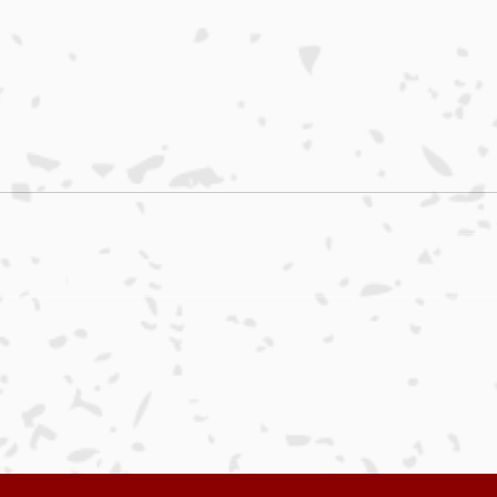
目
さばきや日記 ２８編