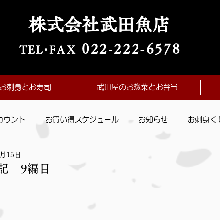
株式会社武田魚店
022-222-657
8
TE
L・
FAX
お刺身とお寿司
武田屋のお惣菜とお弁当
カウント
お買い得スケジュール
お知らせ
お刺身く
1月15日
記 9編目