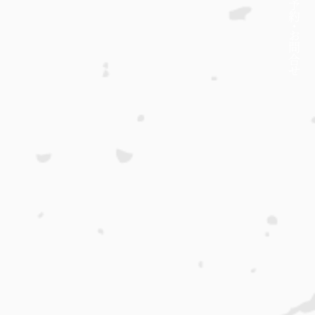
約・
​お問合せ