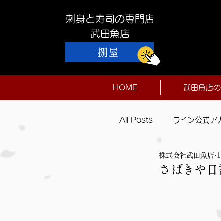
刺身と寿司の専門店
​武田魚店
捌屋
HOME
武田魚店の
All Posts
ライン公式ア
株式会社武田魚店
本日入荷
さばきや日