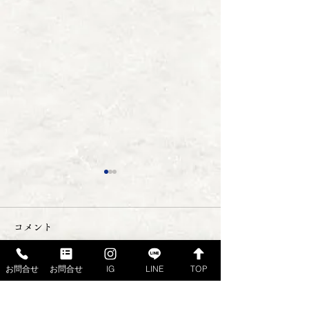
コメント
お問合せ
お問合せ
IG
LINE
TOP
さばきや日記 ２８編目
さばきや日記 
コメントを追加…