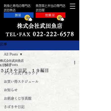
刺身と寿司の専門店
魚惣菜と弁当の専門店
​武田魚店
​武田屋
捌屋
焼鯛屋
株式会社武田魚店
022-222-657
8
TE
L・
FAX
記事
All Posts
株式会社武田魚店
All Posts
6月20日
さばきや日記 １９編目
ライン公式アカウント
お買い得スケジュール
お知らせ
お刺身くじ写真館
さばきや日記