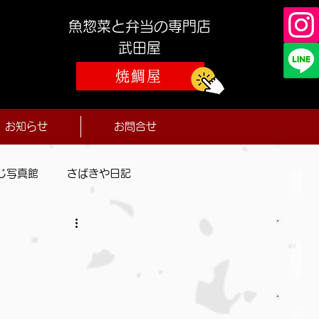
魚惣菜と弁当の専門店
​武田屋
焼鯛屋
お知らせ
お問合せ
じ写真館
さばきや日記
捌屋
焼鯛屋
ご予