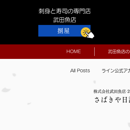
刺身と寿司の専門店
​武田魚店
捌屋
HOME
武田魚店の
All Posts
ライン公式ア
株式会社武田魚店
本日入荷
さばきや日