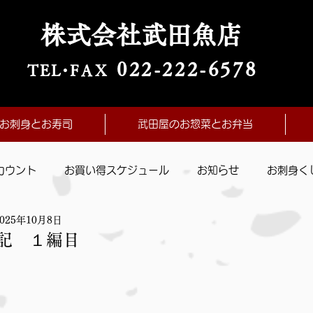
株式会社武田魚店
022-222-657
8
TE
L・
FAX
お刺身とお寿司
武田屋のお惣菜とお弁当
カウント
お買い得スケジュール
お知らせ
お刺身く
2025年10月8日
記 １編目