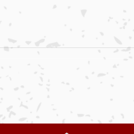
目
さばきや日記 ２８編