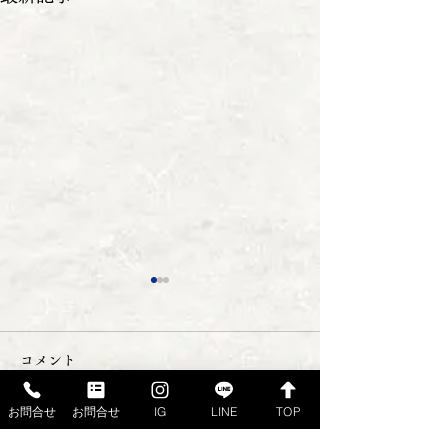
コメント
お問合せ
お問合せ
IG
LINE
TOP
さばきや日記 ２８編目
さばきや日記 
コメントを追加…