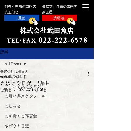
刺身と寿司の専門店
魚惣菜と弁当の専門店
​武田魚店
​武田屋
捌屋
焼鯛屋
株式会社武田魚店
022-222-657
8
TE
L・
FAX
記事
All Posts
株式会社武田魚店
All Posts
2025年10月25日
さばきや日記 3編目
ライン公式アカウント
更新日：
2025年10月26日
お買い得スケジュール
お知らせ
お刺身くじ写真館
さばきや日記