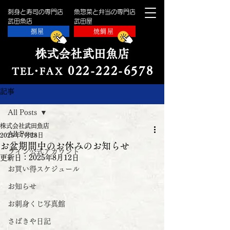
刺身と寿司の専門店
魚惣菜と弁当の専門店
​武田魚店
​武田屋
捌屋
焼鯛屋
株式会社武田魚店
022-222-657
8
TE
L・
FAX
記事
All Posts
株式会社武田魚店
All Posts
2025年7月28日
お盆期間中のお休みのお知らせ
ライン公式アカウント
更新日：
2025年8月12日
お買い得スケジュール
お知らせ
お刺身くじ写真館
さばきや日記