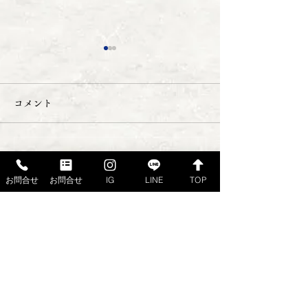
コメント
店休日のお知らせ
コメントを追加…
１２０周年記念
お問合せ
お問合せ
IG
LINE
TOP
り合わせ no.3
ご注文・ご予約・お問合せは