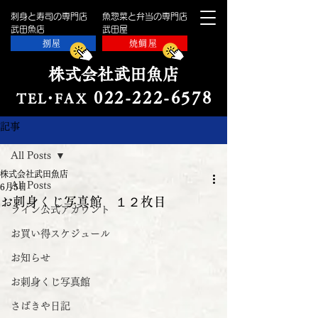
刺身と寿司の専門店
魚惣菜と弁当の専門店
​武田魚店
​武田屋
捌屋
焼鯛屋
株式会社武田魚店
022-222-657
8
TE
L・
FAX
記事
All Posts
株式会社武田魚店
All Posts
6月5日
お刺身くじ写真館 １２枚目
ライン公式アカウント
お買い得スケジュール
お知らせ
お刺身くじ写真館
さばきや日記