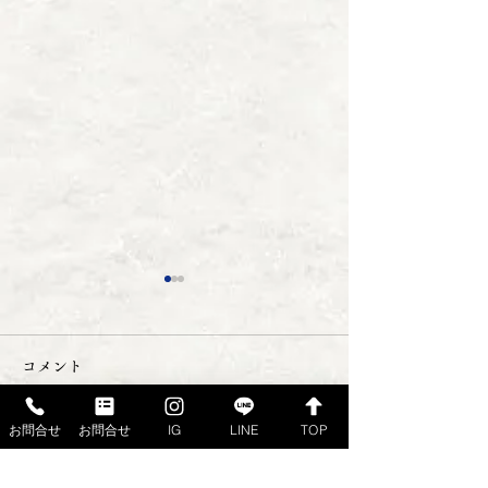
コメント
お問合せ
お問合せ
IG
LINE
TOP
コメントを追加…
お刺身くじ写真館 １１
お刺身くじ写真