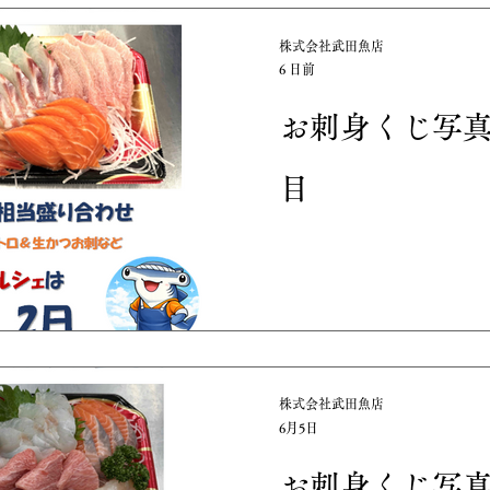
さばきや日記
本日入荷
株式会社武田魚店
6 日前
お刺身くじ写
目
株式会社武田魚店
6月5日
お刺身くじ写