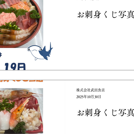
お刺身くじ写
株式会社武田魚店
2025年10月30日
お刺身くじ写