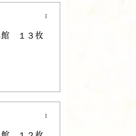
約・
​お問合せ
真館 １３枚
真館 １２枚