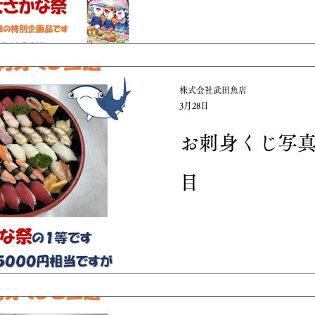
株式会社武田魚店
3月28日
お刺身くじ写
目