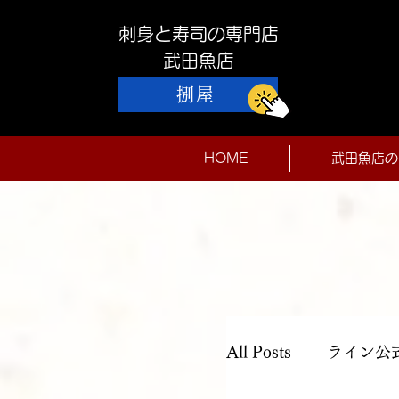
刺身と寿司の専門店
​武田魚店
捌屋
HOME
武田魚店の
All Posts
ライン公