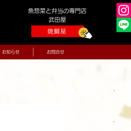
魚惣菜と弁当の専門店
​武田屋
焼鯛屋
お知らせ
お問合せ
捌屋
焼鯛屋
ご予