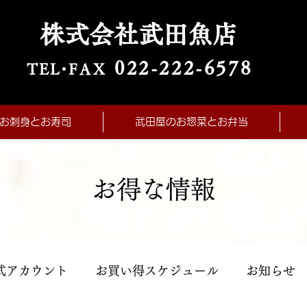
株式会社武田魚店
022-222-657
8
TE
L・
FAX
お刺身とお寿司
武田屋のお惣菜とお弁当
お得な情報
式アカウント
お買い得スケジュール
お知らせ