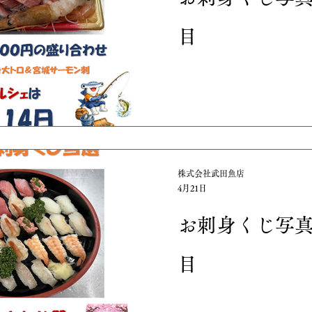
目
株式会社武田魚店
4月21日
お刺身くじ写
目